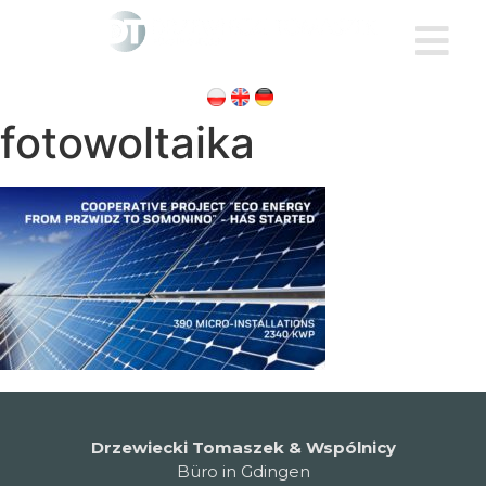
fotowoltaika
Drzewiecki Tomaszek & Wspólnicy
Büro in Gdingen