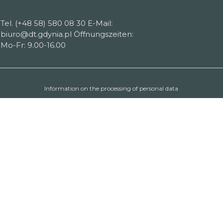
Tel. (+48 58) 580 08 30 E-Mail:
biuro@dt.gdynia.pl Öffnungszeiten:
Mo-Fr: 9.00-16.00
Information on the processing of personal data