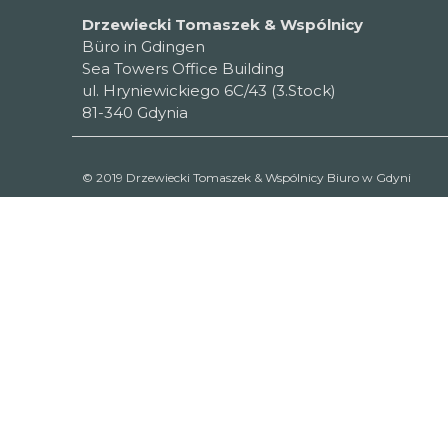
Drzewiecki Tomaszek & Wspólnicy
Büro in Gdingen
Sea Towers Office Building
ul. Hryniewickiego 6C/43 (3.Stock)
81-340 Gdynia
© 2019 Drzewiecki Tomaszek & Wspólnicy Biuro w Gdyni