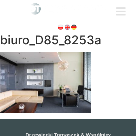
biuro_D85_8253a
Drzewiecki Tomaszek & Wspólnicy